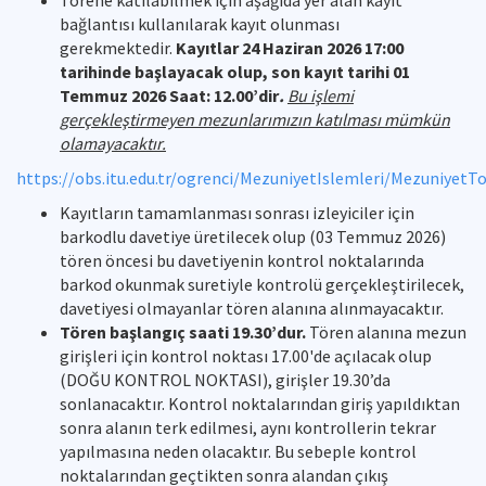
Törene katılabilmek için aşağıda yer alan kayıt
bağlantısı kullanılarak kayıt olunması
gerekmektedir.
Kayıtlar 24 Haziran 2026 17:00
tarihinde başlayacak olup, son kayıt tarihi 01
Temmuz 2026 Saat: 12.00’dir
.
Bu işlemi
gerçekleştirmeyen mezunlarımızın katılması mümkün
olamayacaktır.
https://obs.itu.edu.tr/ogrenci/MezuniyetIslemleri/MezuniyetT
Kayıtların tamamlanması sonrası izleyiciler için
barkodlu davetiye üretilecek olup (03 Temmuz 2026)
tören öncesi bu davetiyenin kontrol noktalarında
barkod okunmak suretiyle kontrolü gerçekleştirilecek,
davetiyesi olmayanlar tören alanına alınmayacaktır.
Tören başlangıç saati 19.30’dur.
Tören alanına mezun
girişleri için kontrol noktası 17.00'de açılacak olup
(DOĞU KONTROL NOKTASI), girişler 19.30’da
sonlanacaktır. Kontrol noktalarından giriş yapıldıktan
sonra alanın terk edilmesi, aynı kontrollerin tekrar
yapılmasına neden olacaktır. Bu sebeple kontrol
noktalarından geçtikten sonra alandan çıkış