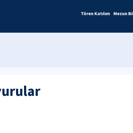
Tören Katılım
Mezun Bi
yurular