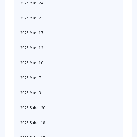
2025 Mart 24
2025 Mart 21
2025 Mart 17
2025 Mart 12
2025 Mart 10
2025 Mart 7
2025 Mart 3
2025 Şubat 20
2025 Şubat 18