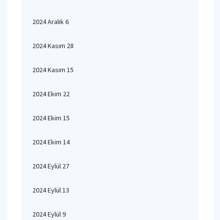
2024 Aralık 6
2024 Kasım 28
2024 Kasım 15
2024 Ekim 22
2024 Ekim 15
2024 Ekim 14
2024 Eylül 27
2024 Eylül 13
2024 Eylül 9