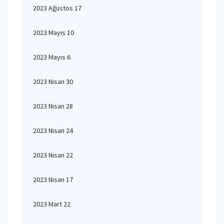
2023 Ağustos 17
2023 Mayıs 10
2023 Mayıs 6
2023 Nisan 30
2023 Nisan 28
2023 Nisan 24
2023 Nisan 22
2023 Nisan 17
2023 Mart 22