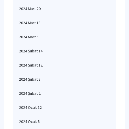
2024 Mart 20
2024 Mart 13
2024 Mart 5
2024 Şubat 14
2024 Şubat 12
2024 Şubat 8
2024 Şubat 2
2024 Ocak 12
2024 Ocak 8