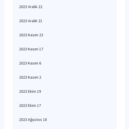
2023 Aralık 22
2023 Aralık 21
2023 Kasım 23
2023 Kasım 17
2023 Kasım 6
2023 Kasım 2
2023 Ekim 19
2023 Ekim 17
2023 Ağustos 18