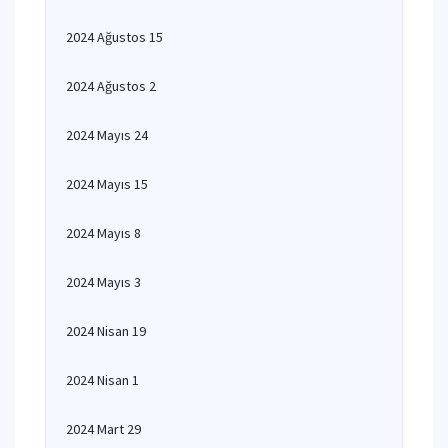
2024 Ağustos 15
2024 Ağustos 2
2024 Mayıs 24
2024 Mayıs 15
2024 Mayıs 8
2024 Mayıs 3
2024 Nisan 19
2024 Nisan 1
2024 Mart 29