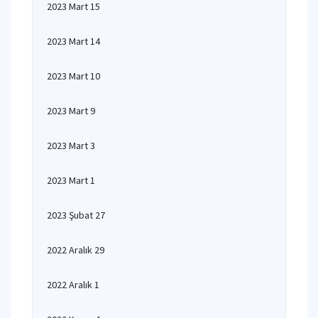
2023 Mart 15
2023 Mart 14
2023 Mart 10
2023 Mart 9
2023 Mart 3
2023 Mart 1
2023 Şubat 27
2022 Aralık 29
2022 Aralık 1