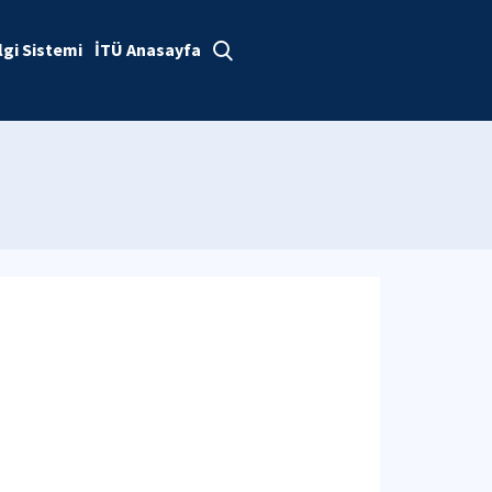
lgi Sistemi
İTÜ Anasayfa