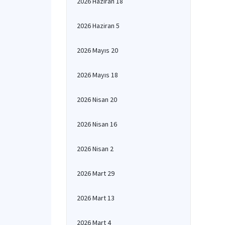
2026 Haziran 18
2026 Haziran 5
2026 Mayıs 20
2026 Mayıs 18
2026 Nisan 20
2026 Nisan 16
2026 Nisan 2
2026 Mart 29
2026 Mart 13
2026 Mart 4