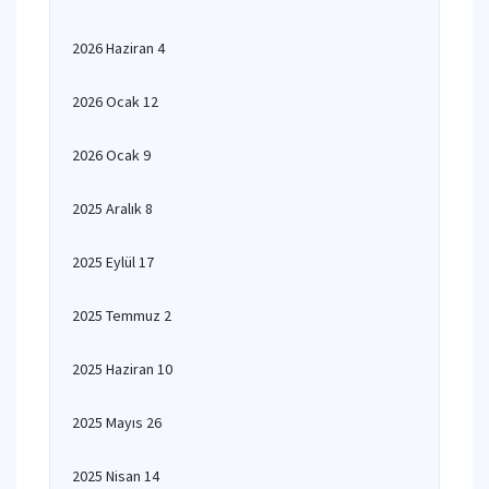
2026 Haziran 4
2026 Ocak 12
2026 Ocak 9
2025 Aralık 8
2025 Eylül 17
2025 Temmuz 2
2025 Haziran 10
2025 Mayıs 26
2025 Nisan 14