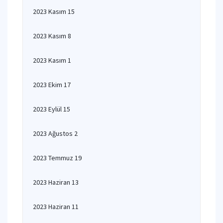
2023 Kasım 15
2023 Kasım 8
2023 Kasım 1
2023 Ekim 17
2023 Eylül 15
2023 Ağustos 2
2023 Temmuz 19
2023 Haziran 13
2023 Haziran 11