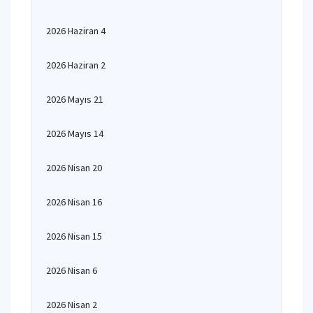
2026 Haziran 4
2026 Haziran 2
2026 Mayıs 21
2026 Mayıs 14
2026 Nisan 20
2026 Nisan 16
2026 Nisan 15
2026 Nisan 6
2026 Nisan 2