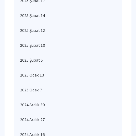
2025 Şubat 17
2025 Şubat 14
2025 Şubat 12
2025 Şubat 10
2025 Şubat 5
2025 Ocak 13
2025 Ocak 7
2024 Aralık 30
2024 Aralık 27
2024 Aralık 16