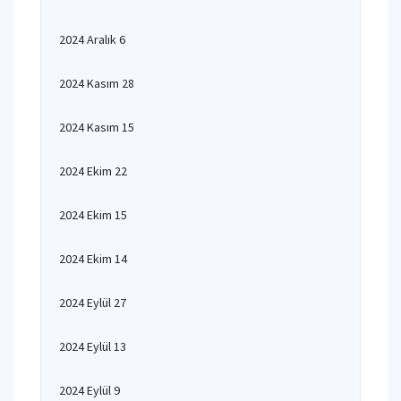
2024 Aralık 6
2024 Kasım 28
2024 Kasım 15
2024 Ekim 22
2024 Ekim 15
2024 Ekim 14
2024 Eylül 27
2024 Eylül 13
2024 Eylül 9