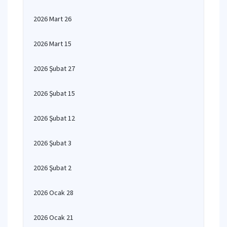
2026 Mart 26
2026 Mart 15
2026 Şubat 27
2026 Şubat 15
2026 Şubat 12
2026 Şubat 3
2026 Şubat 2
2026 Ocak 28
2026 Ocak 21