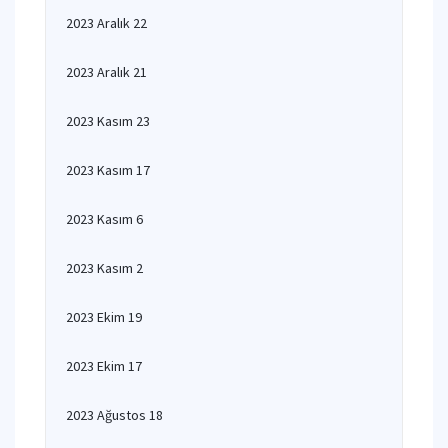
2023 Aralık 22
2023 Aralık 21
2023 Kasım 23
2023 Kasım 17
2023 Kasım 6
2023 Kasım 2
2023 Ekim 19
2023 Ekim 17
2023 Ağustos 18